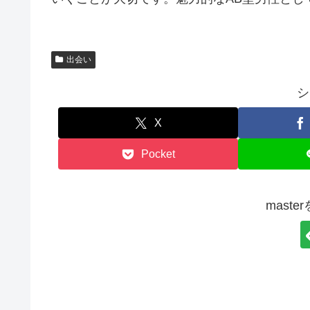
出会い
シ
X
Pocket
mast