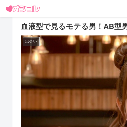
血液型で見るモテる男！AB型
出会い