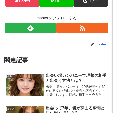
Pocket
LINE
コピー
masterをフォローする
master
関連記事
出会い場カンパニーで理想の相手
出会い
と出会う方法とは？
出会い場カンパニーは、20代後半から30
代の男女に特化した婚活・恋活イベント
を提供します。理想の相手と出会うため
のステップや成功事例を紹介し、積極的
な参加が重要であることを解説します。
出会って7年、愛が深まる瞬間と
出会い