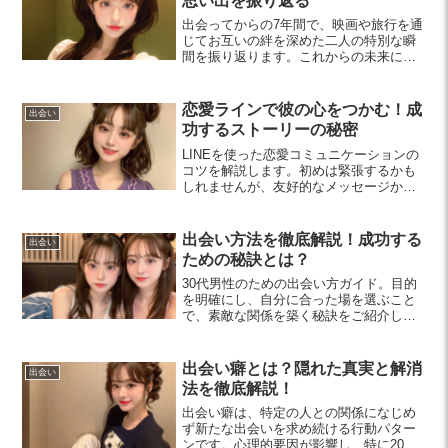
思い出を振り返る
出会ってからの7年間で、映画や旅行を通
じてお互いの絆を深めた二人の特別な瞬
間を振り返ります。これからの未来に向
けて、新たな思い出を共に作りたいとい
う願いも込められています。
恋愛ラインで彼の心をつかむ！成
出会い
功するストーリーの秘密
LINEを使った恋愛コミュニケーションの
コツを解説します。初めは緊張するかも
しれませんが、友好的なメッセージから
始めて、彼との距離を縮める方法を学び
ましょう。心をつかむLINEテクニックを
今すぐチェック！
出会い方法を徹底解説！成功する
出会い
ための秘訣とは？
30代男性のための出会い方ガイド。目的
を明確にし、自分に合った場を選ぶこと
で、素敵な関係を築く秘訣をご紹介しま
す。リラックスして、新しい出会いに挑
戦してみましょう！
出会い癖とは？隠れた真実と解消
出会い
法を徹底解説！
出会い癖は、特定の人との関係になじめ
ず新たな出会いを求め続ける行動パター
ンです。心理的要因が影響し、特に20代