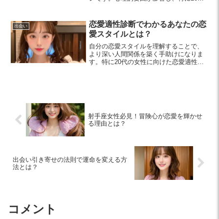
女性には共感されやすいテーマ。この記
事では、出会い癖の特徴や解消法につい
て解説します。
恋愛適性診断でわかるあなたの恋
出会い
愛スタイルとは？
自分の恋愛スタイルを理解することで、
より深い人間関係を築く手助けになりま
す。特に20代の女性に向けた恋愛適性診
断のメリットや活用法を紹介します。あ
なたの恋愛観を見つめ直し、充実した恋
愛を目指しましょう。
射手座女性必見！冒険心が恋愛を輝かせ
る理由とは？
出会い引き寄せの法則で運命を変える方
法とは？
コメント