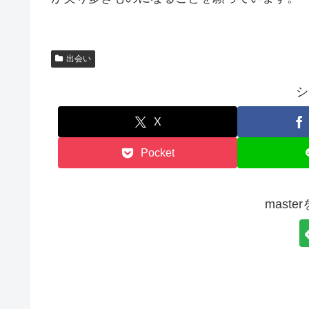
出会い
シ
X
Pocket
mast