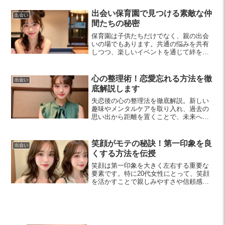
トや例文も紹介しています。
出会い保育園で見つける素敵な仲
出会い
間たちの秘密
保育園は子供たちだけでなく、親の出会
いの場でもあります。共通の悩みを共有
しつつ、楽しいイベントを通じて絆を深
め、素敵な仲間を見つけるチャンスで
す。育児を共に楽しむ仲間との出会いを
探してみませんか？
心の整理術！恋愛忘れる方法を徹
出会い
底解説します
失恋後の心の整理法を徹底解説。新しい
趣味やメンタルケアを取り入れ、過去の
思い出から距離を置くことで、未来への
希望を育てる方法を紹介します。心の整
理法を実践し、新たな一歩を踏み出しま
しょう。
笑顔がモテの秘訣！第一印象を良
出会い
くする方法を伝授
笑顔は第一印象を大きく左右する重要な
要素です。特に20代女性にとって、笑顔
を活かすことで親しみやすさや信頼感を
生むことができます。この記事では、笑
顔の効果や練習方法、場面別の活用術を
紹介します。あなたの笑顔が周りを元気
にする力を知りましょう。