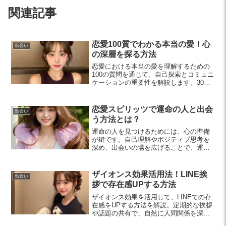
関連記事
恋愛100質でわかる本当の愛！心
出会い
の深層を探る方法
恋愛における本当の愛を理解するための
100の質問を通じて、自己探索とコミュニ
ケーションの重要性を解説します。30代
の男女がより深い絆を築くためのヒント
が満載です。
恋愛スピリッツで運命の人と出会
出会い
う方法とは？
運命の人を見つけるためには、心の準備
が鍵です。自己理解やポジティブ思考を
深め、出会いの場を広げることで、運命
の人を引き寄せる方法を紹介します。
ザイオンス効果活用法！LINE挨
出会い
拶で存在感UPする方法
ザイオンス効果を活用して、LINEでの存
在感をUPする方法を解説。定期的な挨拶
や話題の共有で、自然に人間関係を深め
ましょう。この記事では具体的なポイン