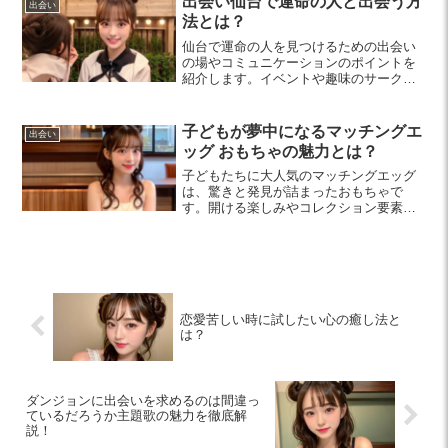
出会い仙台で運命の人と出会う方
出会い
法とは？
仙台で運命の人を見つけるための出会い
の場やコミュニケーションのポイントを
紹介します。イベントや趣味のサークル
を活用し、デジタル婚活も積極的に取り
入れましょう。素敵な出会いが待ってい
ます！
子どもが夢中になるマッチングエ
出会い
ッグ おもちゃの魅力とは？
子どもたちに大人気のマッチングエッグ
は、驚きと発見が詰まったおもちゃで
す。開ける楽しみやコレクション要素、
友情の構築が子どもたちの好奇心を引き
出し、学びの機会も提供します。親子で
一緒に楽しんで成長を見守りましょう。
恋愛苦しい時に試したい心の癒し法と
は？
ダンジョンに出会いを求めるのは間違っ
ているだろうか主題歌の魅力を徹底解
説！