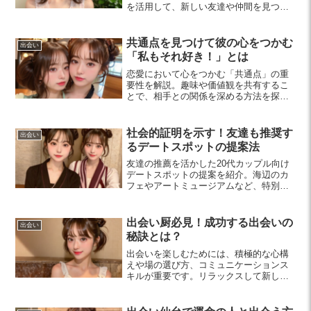
を活用して、新しい友達や仲間を見つけ
る方法をお伝えします。素敵な出会いを
楽しむためのヒントが満載です！
共通点を見つけて彼の心をつかむ
出会い
「私もそれ好き！」とは
恋愛において心をつかむ「共通点」の重
要性を解説。趣味や価値観を共有するこ
とで、相手との関係を深める方法を探り
ます。小さな共通点にも注目し、彼との
距離を縮める秘訣を見つけましょう。
社会的証明を示す！友達も推奨す
出会い
るデートスポットの提案法
友達の推薦を活かした20代カップル向け
デートスポットの提案を紹介。海辺のカ
フェやアートミュージアムなど、特別な
思い出を作るための選び方と活用法を解
説します。
出会い厨必見！成功する出会いの
出会い
秘訣とは？
出会いを楽しむためには、積極的な心構
えや場の選び方、コミュニケーションス
キルが重要です。リラックスして新しい
関係を築くためのポイントを押さえ、素
敵な出会いを引き寄せましょう。