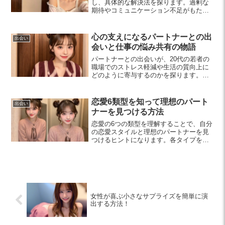
し、具体的な解決法を探ります。過剰な
期待やコミュニケーション不足がもたら
す悪影響を解消し、自立した関係を築く
方法を提案します。健全な恋愛を実現す
るためのヒントをぜひチェックしてみて
心の支えになるパートナーとの出
出会い
ください。
会いと仕事の悩み共有の物語
パートナーとの出会いが、20代の若者の
職場でのストレス軽減や生活の質向上に
どのように寄与するのかを探ります。信
頼できる関係を築くことで、新たな視点
や心の支えを得られる方法をご紹介しま
す。
恋愛6類型を知って理想のパート
出会い
ナーを見つける方法
恋愛の6つの類型を理解することで、自分
の恋愛スタイルと理想のパートナーを見
つけるヒントになります。各タイプを知
り、自分に合った関係を築くためのステ
ップを紹介します。
女性が喜ぶ小さなサプライズを簡単に演
出する方法！