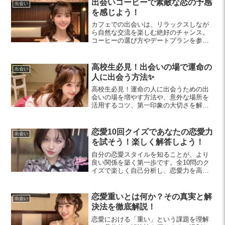
出会いコーヒーで素敵な恋の予感
出会い
を感じよう！
カフェでの出会いは、リラックスしなが
ら自然な交流を楽しむ絶好のチャンス。
コーヒーの選び方やデートプランを参考
にして、素敵な恋の予感を引き寄せまし
ょう。
高校生必見！出会いの場で運命の
出会い
人に出会う方法✨
高校生必見！運命の人に出会うための出
会いの場を増やす方法や、意外な場所を
活用するコツ、第一印象の大切さを解説
します。興味を持って新たな出会いを広
げるヒントを見つけましょう！
恋愛10回クイズであなたの恋愛力
出会い
を試そう！楽しく解答しよう！
自分の恋愛スタイルを知ることが、より
良い関係を築く第一歩です。全10問のク
イズで楽しく自己分析し、恋愛力を高め
ましょう。特に20代におすすめの内容で
す！
恋愛重いとは何か？その真実と解
出会い
決法を徹底解説！
恋愛における「重い」という課題を理解