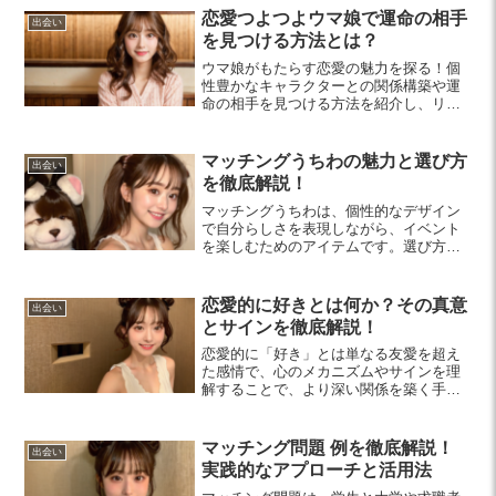
恋愛つよつよウマ娘で運命の相手
出会い
を見つける方法とは？
ウマ娘がもたらす恋愛の魅力を探る！個
性豊かなキャラクターとの関係構築や運
命の相手を見つける方法を紹介し、リア
ルな恋愛運を高めるヒントをお届けしま
す。
マッチングうちわの魅力と選び方
出会い
を徹底解説！
マッチングうちわは、個性的なデザイン
で自分らしさを表現しながら、イベント
を楽しむためのアイテムです。選び方や
活用法を紹介し、思い出に残る夏を過ご
すヒントが満載です。
恋愛的に好きとは何か？その真意
出会い
とサインを徹底解説！
恋愛的に「好き」とは単なる友愛を超え
た感情で、心のメカニズムやサインを理
解することで、より深い関係を築く手助
けになります。この記事では、この感情
を探求し、恋愛における理解を深める方
法を紹介します。
マッチング問題 例を徹底解説！
出会い
実践的なアプローチと活用法