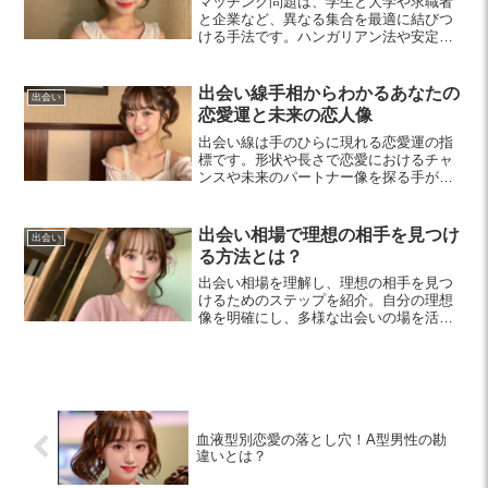
マッチング問題は、学生と大学や求職者
と企業など、異なる集合を最適に結びつ
ける手法です。ハンガリアン法や安定マ
ッチング理論などのアプローチを知り、
ビジネスでの活用法や将来の展望を探り
ましょう。
出会い線手相からわかるあなたの
出会い
恋愛運と未来の恋人像
出会い線は手のひらに現れる恋愛運の指
標です。形状や長さで恋愛におけるチャ
ンスや未来のパートナー像を探る手がか
りとなります。特に20代女性にとって、
出会い線の理解は恋愛運を向上させる鍵
です。
出会い相場で理想の相手を見つけ
出会い
る方法とは？
出会い相場を理解し、理想の相手を見つ
けるためのステップを紹介。自分の理想
像を明確にし、多様な出会いの場を活用
しながら、コミュニケーションスキルを
磨くことが成功の鍵です。失敗を恐れず
挑戦し、恋愛を楽しんでいきましょう。
血液型別恋愛の落とし穴！A型男性の勘
違いとは？