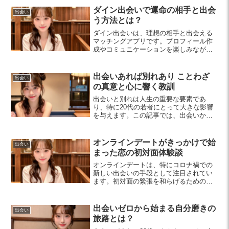
ダイン出会いで運命の相手と出会
出会い
う方法とは？
ダイン出会いは、理想の相手と出会える
マッチングアプリです。プロフィール作
成やコミュニケーションを楽しみなが
ら、安全に出会いを楽しむ方法を紹介し
ます。初心者でも気軽に利用できるポイ
ントを学びましょう。
出会いあれば別れあり ことわざ
出会い
の真意と心に響く教訓
出会いと別れは人生の重要な要素であ
り、特に20代の若者にとって大きな影響
を与えます。この記事では、出会いから
得られる成長や、別れから学ぶ教訓につ
いて考察し、心の整理方法も提案しま
す。新しい出会いへの期待を持ちなが
オンラインデートがきっかけで始
出会い
ら、別れを糧に未来を切り拓きましょ
まった恋の初対面体験談
う。
オンラインデートは、特にコロナ禍での
新しい出会いの手段として注目されてい
ます。初対面の緊張を和らげるためのポ
イントや実体験を交え、成功するための
コツをご紹介します。
出会いゼロから始まる自分磨きの
出会い
旅路とは？