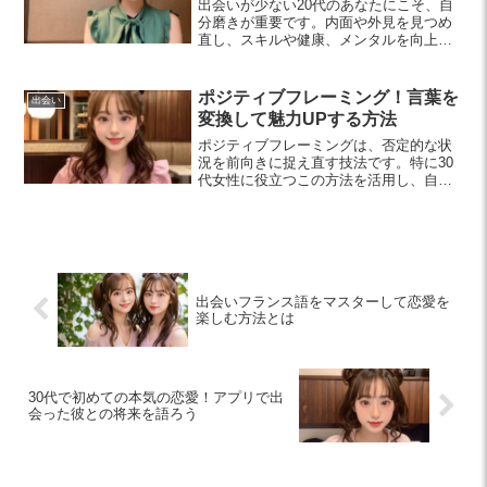
出会いが少ない20代のあなたにこそ、自
分磨きが重要です。内面や外見を見つめ
直し、スキルや健康、メンタルを向上さ
せることで、魅力的な自分に成長し、素
晴らしい出会いを引き寄せるチャンスが
広がります。
ポジティブフレーミング！言葉を
出会い
変換して魅力UPする方法
ポジティブフレーミングは、否定的な状
況を前向きに捉え直す技法です。特に30
代女性に役立つこの方法を活用し、自己
肯定感を高める具体的なステップをご紹
介します。あなたの人生をより明るくす
るヒントが満載です。
出会いフランス語をマスターして恋愛を
楽しむ方法とは
30代で初めての本気の恋愛！アプリで出
会った彼との将来を語ろう