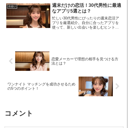
も重要です。
週末だけの恋活！30代男性に最適
出会い
なアプリ5選とは？
忙しい30代男性にぴったりの週末恋活ア
プリを厳選紹介。自分に合ったアプリを
使って、新しい出会いを楽しむヒントが
満載です！
恋愛メーカーで理想の相手を見つける方
法とは？
ワンナイト マッチングを成功させるため
の5つのポイント！
コメント