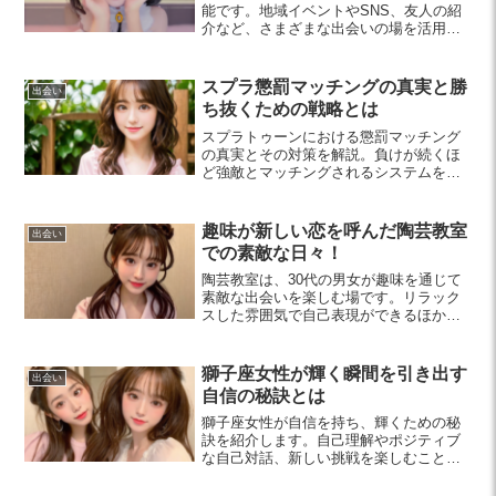
能です。地域イベントやSNS、友人の紹
介など、さまざまな出会いの場を活用し
て、楽しく素敵な出会いを見つけましょ
う。特に20代の方におすすめの方法を紹
介します。
スプラ懲罰マッチングの真実と勝
出会い
ち抜くための戦略とは
スプラトゥーンにおける懲罰マッチング
の真実とその対策を解説。負けが続くほ
ど強敵とマッチングされるシステムを理
解し、冷静さやチームワークを保つこと
で勝率を向上させる方法を紹介します。
趣味が新しい恋を呼んだ陶芸教室
出会い
での素敵な日々！
陶芸教室は、30代の男女が趣味を通じて
素敵な出会いを楽しむ場です。リラック
スした雰囲気で自己表現ができるほか、
共同作業を通じて自然に絆が深まりま
す。新しい恋を見つけるチャンスを今す
ぐ手に入れましょう。
獅子座女性が輝く瞬間を引き出す
出会い
自信の秘訣とは
獅子座女性が自信を持ち、輝くための秘
訣を紹介します。自己理解やポジティブ
な自己対話、新しい挑戦を楽しむこと
が、彼女たちの魅力を引き出す鍵です。
信頼できるサポートネットワークの構築