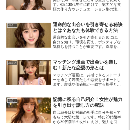
す。特に30代男性に向けて、魅力的な笑
顔の作り方やシチュエーション別の活用
法を解説。あなたの魅力を引き出す笑顔
を磨き、相手との関係を深める秘訣をぜ
ひ知ってください。
運命的な出会いを引き寄せる秘訣
出会い
とは？あなたも体験できる方法
運命的な出会いを引き寄せるためには、
自分を知り、環境を変え、ポジティブな
気持ちを持つことが重要です。直感を信
じることで、理想の出会いが待っていま
す。詳細な方法を紹介します。
マッチング漫画で出会いを楽し
出会い
む！新たな恋愛の形とは
マッチング漫画は、共感できるストーリ
ーを通じて若者たちの恋愛をサポートし
ます。趣味や価値観が一致する相手と出
会える新しい形を楽しんで、素敵な恋愛
を見つけましょう。
記憶に残る自己紹介！女性が魅力
出会い
を引き出す話し方の秘訣
自己紹介は初対面の相手に自分を知って
もらう大切な第一歩です。特に20代後半
から30代前半の女性に向け、魅力を引き
出す自己紹介のポイントや実践的なテク