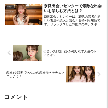
ニックを紹介します。自信を持って自分
を表現しましょう。
奈良出会いセンターで素敵な出会
出会い
いを楽しむ方法とは？
奈良出会いセンターは、20代の若者が新
しい友達や恋人と出会える特別な場所で
す。リラックスした雰囲気の中、スポー
ツや趣味イベントを通じて素敵な出会い
を楽しむ方法をご紹介します。
出会い笑顔別れ涙が織りなす人生のドラ
マとは？
恋愛2択診断であなたの恋愛傾向をチェッ
クしよう！
コメント