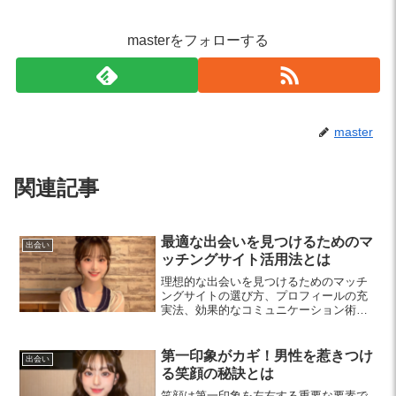
masterをフォローする
master
関連記事
最適な出会いを見つけるためのマ
出会い
ッチングサイト活用法とは
理想的な出会いを見つけるためのマッチ
ングサイトの選び方、プロフィールの充
実法、効果的なコミュニケーション術を
紹介します。安全に出会いを楽しむため
のポイントも押さえて、素敵な出会いを
実現しましょう。
第一印象がカギ！男性を惹きつけ
出会い
る笑顔の秘訣とは
笑顔は第一印象を左右する重要な要素で