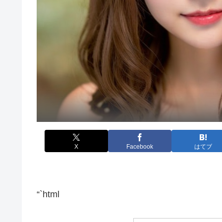
X
Facebook
はてブ
“`html