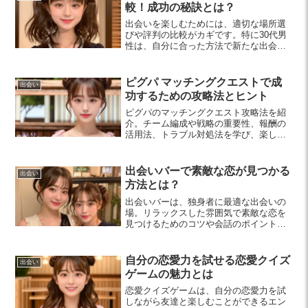
素敵な相手との出会いが待っています。
較！成功の秘訣とは？
出会いを楽しむためには、適切な場所選
びや評判の比較がカギです。特に30代男
性は、自分に合った方法で新たな出会い
を見つけ、素晴らしい関係を築く秘訣を
知りましょう。
ピグパ マッチングクエストで成
出会い
功するための攻略法とヒント
ピグパのマッチングクエスト攻略法を紹
介。チーム編成や戦略の重要性、報酬の
活用法、トラブル対処法を学び、楽しく
充実したゲーム体験を実現しましょう。
出会いバーで素敵な恋が見つかる
出会い
方法とは？
出会いバーは、独身者に最適な出会いの
場。リラックスした雰囲気で素敵な恋を
見つけるためのコツや会話のポイント、
エチケットを紹介します。素敵な出会い
を楽しむ準備はできていますか？
自分の恋愛力を試せる恋愛クイズ
出会い
ゲームの魅力とは
恋愛クイズゲームは、自分の恋愛力を試
しながら友達と楽しむことができるエン