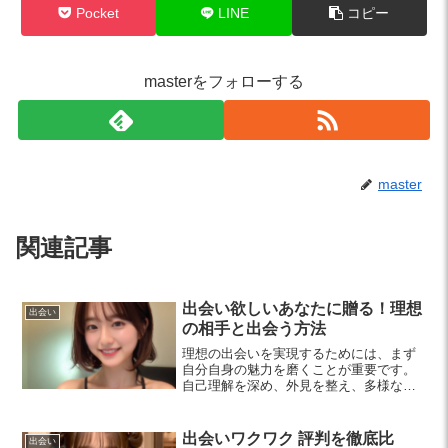
Pocket
LINE
コピー
masterをフォローする
master
関連記事
出会い欲しいあなたに贈る！理想
出会い
の相手と出会う方法
理想の出会いを実現するためには、まず
自分自身の魅力を磨くことが重要です。
自己理解を深め、外見を整え、多様な出
会いの場を活用することで自然な出会い
を楽しみましょう。自己肯定感を高め、
コミュニケーション能力を養うことで、
出会いワクワク 評判を徹底比
出会い