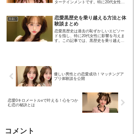
ターテインメントです。特に20代女性に
向けて、恋愛観の理解やコミュニケーシ
ョン能力を高める機会を提供します。
恋愛黒歴史を乗り越える方法と体
出会い
験談まとめ
恋愛黒歴史は過去の恥ずかしいエピソー
ドを指し、特に20代女性に影響を与えま
す。この記事では、黒歴史を乗り越える
方法や体験談を通じて、自分を成長させ
るステップをご紹介します。過去を受け
入れ、新たな恋に挑戦する力を得ましょ
う。
優しい男性との恋愛成功！マッチングア
プリ体験談を公開
恋愛0キロメートルvで叶える！心をつか
む恋の秘訣とは
コメント