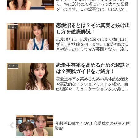
り、特に20代の若者にとって大きな影響
を与えます。この記事では、出会いから
得られる成長や、別れから学ぶ教訓につ
いて考察し、心の整理方法も提案しま
す。新しい出会いへの期待を持ちなが
恋愛沼るとは？その真実と抜け出
出会い
ら、別れを糧に未来を切り拓きましょ
し方を徹底解説！
う。
恋愛沼とは、恋愛に深くはまり抜け出せ
ず苦しむ状態を指します。自己評価の低
さや過去のトラウマが要因となり、冷静
な判断が難しくなります。今回はその兆
候や脱出方法について解説します。あな
たも恋愛を楽しむためのヒントを見つけ
恋愛生存率を高めるための秘訣と
出会い
ましょう。
は？実践ガイドをご紹介！
恋愛生存率を高めるための具体的な秘訣
や実践的なアクションリストを紹介。自
己理解やコミュニケーションを大切に
し、ポジティブな姿勢で恋愛を楽しも
う！初心者でも取り入れやすい内容で
す。
年齢差10歳でもOK！恋愛成功の秘訣と体
験談