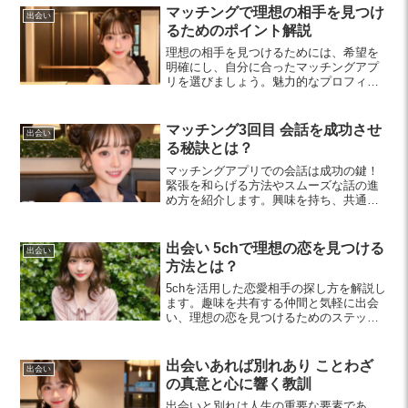
マッチングで理想の相手を見つけ
出会い
るためのポイント解説
理想の相手を見つけるためには、希望を
明確にし、自分に合ったマッチングアプ
リを選びましょう。魅力的なプロフィー
ル作成やオフライン交流も重要で、良好
なコミュニケーションが成功のカギで
す。
マッチング3回目 会話を成功させ
出会い
る秘訣とは？
マッチングアプリでの会話は成功の鍵！
緊張を和らげる方法やスムーズな話の進
め方を紹介します。興味を持ち、共通の
話題を見つけて良い関係を築きましょ
う。
出会い 5chで理想の恋を見つける
出会い
方法とは？
5chを活用した恋愛相手の探し方を解説し
ます。趣味を共有する仲間と気軽に出会
い、理想の恋を見つけるためのステップ
や注意点を紹介。新しい出会いを楽しむ
ためのヒントが満載です。
出会いあれば別れあり ことわざ
出会い
の真意と心に響く教訓
出会いと別れは人生の重要な要素であ