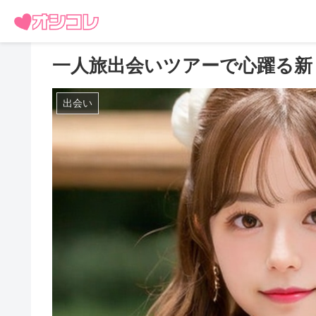
一人旅出会いツアーで心躍る新
出会い