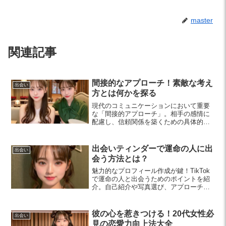
master
関連記事
間接的なアプローチ！素敵な考え
出会い
方とは何かを探る
現代のコミュニケーションにおいて重要
な「間接的アプローチ」。相手の感情に
配慮し、信頼関係を築くための具体的な
戦略やポイントを紹介します。ビジネス
や日常のコミュニケーションに役立つ内
容です。
出会いティンダーで運命の人に出
出会い
会う方法とは？
魅力的なプロフィール作成が鍵！TikTok
で運命の人と出会うためのポイントを紹
介。自己紹介や写真選び、アプローチ方
法を学んで、素敵な出会いを楽しみまし
ょう。
彼の心を惹きつける！20代女性必
出会い
見の恋愛力向上法大全