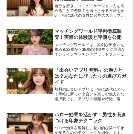
自分を磨き、コミュニケーション力を高
めることで恋愛力を向上させる方法を紹
介。特に20代の女性に必見のステップ
で、充実した恋愛を楽しむためのヒント
が満載です。
マッチングワールド評判徹底調
出会い
査！実際の体験談と評価を公開
マッチングワールドは、真剣な出会いを
求める22歳から35歳の独身男女に最適な
オンラインマッチングプラットフォーム
です。実際の体験談や利点、料金プラン
を紹介し、効率的な出会いをサポートし
ます。
「出会いアプリ 無料」の魅力と
出会い
は？あなたにぴったりの選び方ガ
イド
無料の出会いアプリは、特に20代にとっ
て手軽に新しい出会いを楽しむ魅力的な
選択肢です。アプリの種類や特徴、選ぶ
際のポイントを紹介し、安全に利用する
ための注意点を解説します。あなたにぴ
ったりの出会いが待っています！
ハロー効果を活かす！男性を惹き
出会い
つける印象テクニック
ハロー効果を理解し、魅力的な第一印象
を作るためのテクニックを紹介します。