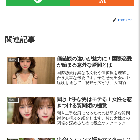
master
関連記事
価値観の違いが魅力に！国際恋愛
出会い
が始まる意外な瞬間とは
国際恋愛は異なる文化や価値観を理解し
合う貴重な機会です。予期せぬ出会いや
経験を通じて、視野が広がり、人間的成
長が促される魅力についてご紹介しま
す。
聞き上手な男はモテる！女性を惹
出会い
きつける質問術の極意
聞き上手な男になるための効果的な質問
術や心構えを紹介します。特に女性との
関係を深めるために役立つテクニックを
学び、自信を持って会話を楽しんでみま
しょう。
出会いフランス語をマスターして