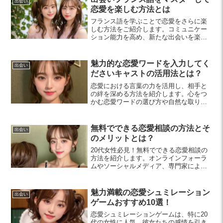
出会い
恋愛を楽しむ方法とは
フランス語を学ぶことで恋愛をさらに楽
しむ方法をご紹介します。コミュニケー
ション能力を高め、新たな出会いを楽し
むための実践的な学び方やテクニックを
解説！
魅力的な恋愛ワードを入力してく
出会い
ださいキャストの活用法とは？
恋愛における言葉の力を活用し、相手と
の絆を深める方法を紹介します。心をつ
かむ恋愛ワードの選び方や自然な取り入
れ方で、素敵なコミュニケーションを楽
しみましょう。
無料でできる恋愛相談の方法とそ
出会い
のメリットとは？
20代女性必見！無料でできる恋愛相談の
方法を紹介します。オンラインフォーラ
ムやソーシャルメディア、専門家による
相談サービスを活用して、心の負担を軽
くし、恋愛を楽しむ手助けを見つけまし
ょう。
魅力満載の恋愛シュミレーション
出会い
ゲームおすすめ10選！
恋愛シュミレーションゲームは、特に20
代の女性に人気。彼女たちの感情を引き