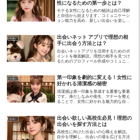
性になるための第一歩とは？
モテる女性になるための秘訣は自己理解
と自信から始まります。コミュニケーシ
ョン能力を高め、新しい出会いを楽しむ
ことで恋愛のチャンスを広げましょう。
ポジティブなマインドセットで自分を磨
くことが、魅力的な存在への第一歩で
出会いネット アプリで理想の相
出会い
す。
手に出会う方法とは？
出会いネットアプリを活用するためのポ
イントを徹底解説。理想の相手を見つけ
るためのプロフィール作成やコミュニケ
ーションのコツ、安全な出会いの準備方
法など、初心者にもわかりやすく紹介し
ます。
第一印象を劇的に変える！女性に
出会い
好かれる清潔感の秘密
清潔感は第一印象を形成する重要な要素
です。身だしなみや衛生、マナーを整え
ることで、女性に好かれる魅力的な自分
を実現しましょう。具体的なステップを
知り、清潔感を向上させる方法をご紹介
します。
出会い欲しい高校生必見！理想の
出会い
出会いを探す方法とは
高校生に向けた出会いの心構えを解説。
自分を理解し、出会いの場を広げる方法