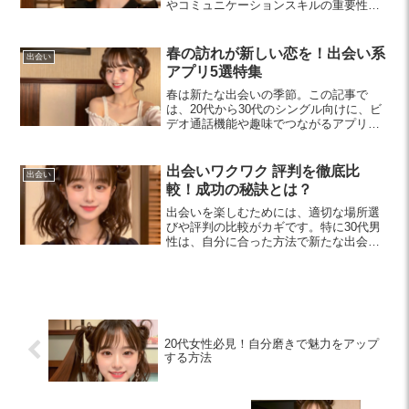
やコミュニケーションスキルの重要性を
学び、理想の相手との素敵な出会いを楽
しむためのアドバイスが満載です。
春の訪れが新しい恋を！出会い系
出会い
アプリ5選特集
春は新たな出会いの季節。この記事で
は、20代から30代のシングル向けに、ビ
デオ通話機能や趣味でつながるアプリな
ど、魅力的な出会い系アプリ5選を紹介し
ます。新しい恋を見つけるチャンスをお
見逃しなく！
出会いワクワク 評判を徹底比
出会い
較！成功の秘訣とは？
出会いを楽しむためには、適切な場所選
びや評判の比較がカギです。特に30代男
性は、自分に合った方法で新たな出会い
を見つけ、素晴らしい関係を築く秘訣を
知りましょう。
20代女性必見！自分磨きで魅力をアップ
する方法