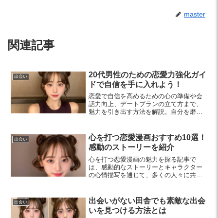
master
関連記事
20代男性のための恋愛力強化ガイ
出会い
ドで自信を手に入れよう！
恋愛で自信を高めるための心の準備や会
話力向上、デートプランの立て方まで、
魅力を引き出す方法を解説。自分を磨
き、自信を持って恋愛を楽しみましょ
う。
心を打つ恋愛漫画おすすめ10選！
出会い
感動のストーリーを紹介
心を打つ恋愛漫画の魅力を探る記事で
は、感動的なストーリーとキャラクター
の心情描写を通じて、多くの人々に共感
を呼ぶ作品10選をご紹介します。青春の
甘酸っぱさや大人の恋愛の苦悩を描く作
品が、あなたの心を温めてくれること間
出会いがない田舎でも素敵な出会
出会い
違いなしです。
いを見つける方法とは