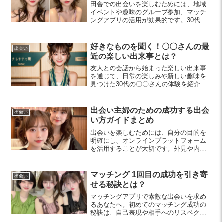
田舎での出会いを楽しむためには、地域
イベントや趣味のグループ参加、マッチ
ングアプリの活用が効果的です。30代〜
40代の男女が素敵な関係を築くための方
法や心得を紹介します。
好きなものを聞く！〇〇さんの最
出会い
近の楽しい出来事とは？
友人との会話から始まった楽しい出来事
を通じて、日常の楽しみや新しい趣味を
見つけた30代の〇〇さんの体験を紹介し
ます。料理やアウトドア、写真撮影を楽
しみながら、ストレスを忘れる素晴らし
い時間を過ごしました。
出会い主婦のための成功する出会
出会い
い方ガイドまとめ
出会いを楽しむためには、自分の目的を
明確にし、オンラインプラットフォーム
を活用することが大切です。外見や内面
を磨き、緊張を和らげるコミュニケーシ
ョン術も習得して、良好な関係を育んで
いきましょう。
マッチング 1回目の成功を引き寄
出会い
せる秘訣とは？
マッチングアプリで素敵な出会いを求め
るあなたへ。初めてのマッチング成功の
秘訣は、自己表現や相手へのリスペク
ト、出会いの場選び、フォローアップで