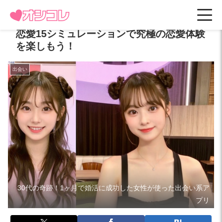
恋愛15シミュレーションで究極の恋愛体験
を楽しもう！
出会い
30代の奇跡！1ヶ月で婚活に成功した女性が使った出会い系ア
プリ