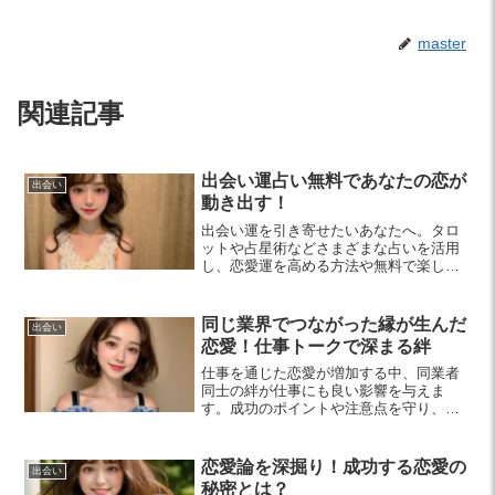
master
関連記事
出会い運占い無料であなたの恋が
出会い
動き出す！
出会い運を引き寄せたいあなたへ。タロ
ットや占星術などさまざまな占いを活用
し、恋愛運を高める方法や無料で楽しめ
るサービスを紹介します。興味を持った
方はぜひお試しを！
同じ業界でつながった縁が生んだ
出会い
恋愛！仕事トークで深まる絆
仕事を通じた恋愛が増加する中、同業者
同士の絆が仕事にも良い影響を与えま
す。成功のポイントや注意点を守り、充
実した私生活と仕事を両立させる方法に
ついて詳しく解説します。
恋愛論を深掘り！成功する恋愛の
出会い
秘密とは？