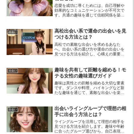
恋愛を成功に導くためには、自己理解や
効果的なコミュニケーションが不可欠で
す。共通の趣味を通じて信頼関係を築
き、感情のバランスを保つことで、より
深い関係を育む方法を紹介します。
高松出会い系で運命の出会いを見
出会い
つける方法とは？
高松での素敵な出会いを求めるあなた
へ。出会い系の選び方や運命の出会いを
見つける方法を紹介し、心構えの重要性
を解説します。新しい恋愛や友達作りに
挑戦してみませんか？
趣味を共有して距離を縮める！モ
出会い
テる女性の趣味選びガイド
趣味は異性との距離を縮める大切な要素
です。ダンスや料理、ハイキングなど新
たな趣味を通じて、素敵な出会いを楽し
みましょう！
出会いライングループで理想の相
出会い
手に出会う方法とは？
ライングループを活用して理想の相手を
見つける方法を紹介します。趣味や年齢
に合ったグループ選びから、自己表現、