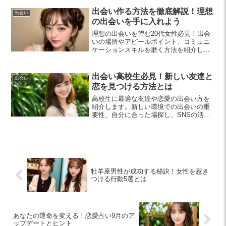
とで、より深い気づきを得ることができ
ます。
出会い作る方法を徹底解説！理想
出会い
の出会いを手に入れよう
理想の出会いを望む20代女性必見！出会
いの場所やアピールポイント、コミュニ
ケーションスキルを磨く方法を紹介しま
す。行動と準備で新たな出会いを掴みま
しょう。
出会い高校生必見！新しい友達と
出会い
恋を見つける方法とは
高校生に最適な友達や恋愛の出会い方を
紹介します。新しい環境での出会いの重
要性、自分に合った場探し、SNSの活用
法を学び、充実した高校生活を送りまし
ょう。
牡羊座男性が成功する秘訣！女性を惹き
つける行動5選とは
あなたの運命を変える！恋愛占い9月のア
ップデートとヒント