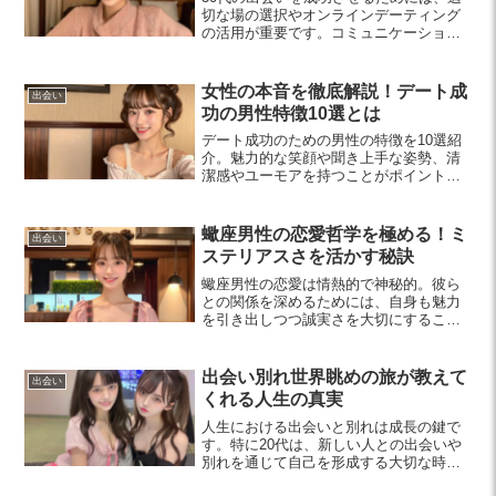
切な場の選択やオンラインデーティング
の活用が重要です。コミュニケーション
力を高め、自分を磨くことで素敵な出会
いが生まれます。
女性の本音を徹底解説！デート成
出会い
功の男性特徴10選とは
デート成功のための男性の特徴を10選紹
介。魅力的な笑顔や聞き上手な姿勢、清
潔感やユーモアを持つことがポイントで
す。次のデートをより楽しいものにする
ためのヒントが満載！
蠍座男性の恋愛哲学を極める！ミ
出会い
ステリアスさを活かす秘訣
蠍座男性の恋愛は情熱的で神秘的。彼ら
との関係を深めるためには、自身も魅力
を引き出しつつ誠実さを大切にすること
が重要です。恋愛のポイントを知り、よ
り良い関係を築きましょう。
出会い別れ世界眺めの旅が教えて
出会い
くれる人生の真実
人生における出会いと別れは成長の鍵で
す。特に20代は、新しい人との出会いや
別れを通じて自己を形成する大切な時
期。旅を通じて異なる価値観に触れるこ