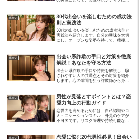
の男性にとって、失敗をポジティブに受
け入れることでキャリア形成に良い影響
を与えます。心の持ち方を変え、新たな
可能性を開きましょう。
30代出会いを楽しむための成功法
出会い
則と実践法
30代の出会いを楽しむための成功法則と
実践法を紹介します。自分の興味を大切
にし、オープンな姿勢を持って、積極的
に行動することで、充実した人間関係を
築く方法を学びましょう。
出会い系詐欺の手口と対策を徹底
出会い
解説！あなたを守る方法
出会い系詐欺の手口や特徴を解説し、騙
されやすい人の共通点とその対策を紹介
します。心の隙間を狙う詐欺師から身を
守るために、冷静な判断を心がけましょ
う。
男性が見落とすポイントとは？恋
出会い
愛力向上の行動ガイド
恋愛力を高めるためには、自己認識やコ
ミュニケーションスキル、外見のケアが
不可欠です。リスク管理や持続可能な関
係の構築にも注力し、実践することでよ
り良い恋愛を育んでいきましょう。
恋愛に悩む20代男性必見！出会い
出会い