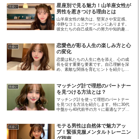
分を守りましょう。
星座別で見る魅力！山羊座女性が
出会い
男性を惹きつける理由とは
山羊座女性の魅力は、堅実さや安定感、
冷静なコミュニケーションにあります。
彼女たちの自己成長への努力や知的趣味
が、信頼できるパートナーとしての素晴
らしさを際立たせます。
恋愛色が彩る人生の楽しみ方と心
出会い
の変化
恋愛は私たちの人生に色を添え、心の成
長を促す重要な要素です。自己理解を深
め、素敵な関係を育むヒントを紹介しま
す。あなたの恋愛ライフをより充実させ
る方法を見つけましょう。
マッチング計で理想のパートナー
出会い
を見つける方法とは？
マッチング計を使って理想のパートナー
を見つける方法を紹介します。特に30代
中盤から40代前半の方々に最適なアプロ
ーチで、自己分析や条件設定、コミュニ
ケーションのポイントを詳しく解説しま
す。あなたの恋愛をサポートする一助と
モテる男性は自然体で魅力アッ
出会い
なるでしょう。
プ！緊張克服メンタルトレーニン
グ指南