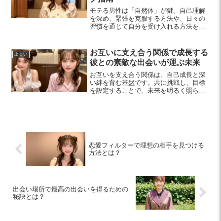
モテる男性は「自然体」が鍵。自己理解
を深め、緊張を克服する方法や、日々の
習慣を通じて自分を受け入れる方法を紹
介します。魅力的に異性にアピールする
ための具体的な行動もお届けします。
お互いに支え合う関係で成長する
出会い
彼との素敵な出会いが運ぶ未来
お互いを支え合う関係は、自己成長と深
い絆を育む基盤です。共に挑戦し、目標
を設定することで、未来を明るく照らす
力を得ましょう。
恋愛フィルターで理想の相手を見つける
方法とは？
出会い場所で最高の出会いを得るための
秘訣とは？