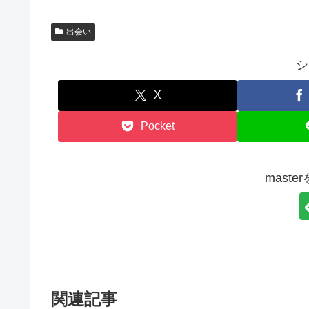
出会い
シ
X
Pocket
mast
関連記事