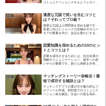
コミュニケーションスキルとフォローア
ップを意識することで、恋愛を成功に導
きましょう。
適度な冗談で笑いを生むコツと
出会い
は？それってプロ級？
適度な冗談は人間関係を深める鍵です。
若者に向けたジョークの見極め方やユー
モアの要素を学び、会話を豊かにする方
法を紹介します。笑いがもたらす効果を
体感しましょう。
恋愛知識を深めるための10のヒン
出会い
トとコツとは？
恋愛を成功させるためには、自分自身の
理解やコミュニケーション、相手への思
いやりが重要です。新たな体験を共有
し、誠実さと尊重を持って関係を深めて
いくコツを紹介します。
マッチングストーリー攻略法！最
出会い
短で成功する秘訣とは？
マッチングアプリの選び方や魅力的なプ
ロフィール作成、初対面でのコミュニケ
ーション術を解説。出会いの質を高める
ためのポイントを押さえ、楽しく安全な
デートを叶えましょう。