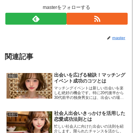
masterをフォローする
master
関連記事
出会いを広げる秘訣！マッチング
出会い
イベント成功のコツとは
マッチングイベントは新しい出会いを楽
しむ絶好の機会です。特に20代後半から
30代前半の独身男女には、出会いの場を
広げるために事前準備や心構えが重要。
この記事では、成功のためのコツを紹介
します。
社会人出会いきっかけを活用した
出会い
恋愛成功法則とは
忙しい社会人に向けた出会いの法則を紹
介します。限られたチャンスを活かし、