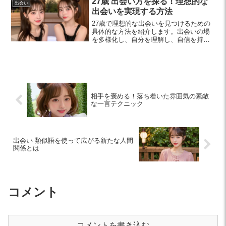
27歳 出会い方を探る！理想的な
出会い
出会いを実現する方法
27歳で理想的な出会いを見つけるための
具体的な方法を紹介します。出会いの場
を多様化し、自分を理解し、自信を持っ
て臨むことで素敵な縁を引き寄せましょ
う。あなたの出会いを変えるヒントがこ
こにあります。
相手を褒める！落ち着いた雰囲気の素敵
な一言テクニック
出会い 類似語を使って広がる新たな人間
関係とは
コメント
コメントを書き込む