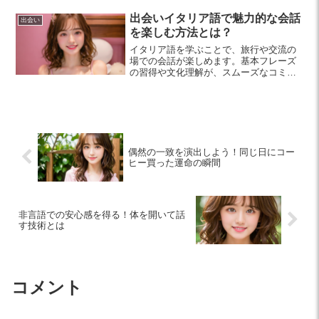
す。
出会いイタリア語で魅力的な会話
出会い
を楽しむ方法とは？
イタリア語を学ぶことで、旅行や交流の
場での会話が楽しめます。基本フレーズ
の習得や文化理解が、スムーズなコミュ
ニケーションの鍵。リラックスして会話
に臨み、素敵な経験を広げましょう。
偶然の一致を演出しよう！同じ日にコー
ヒー買った運命の瞬間
非言語での安心感を得る！体を開いて話
す技術とは
コメント