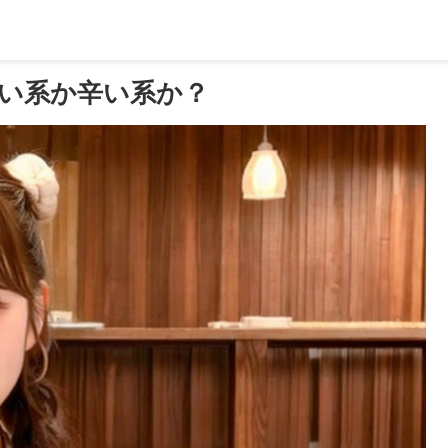
い系か辛い系か？