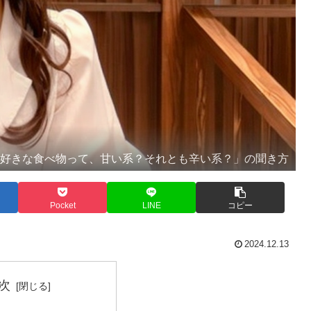
「好きな食べ物って、甘い系？それとも辛い系？」の聞き方
Pocket
LINE
コピー
2024.12.13
次