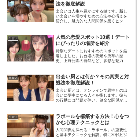
法を徹底解説
出会いは人生を豊かにする鍵です。新し
い出会いを増やすための方法や心構えを
紹介し、魅力的な人間関係を築くヒント
をお届けします。今こそ、自分に合った
出会いを楽しんでみませんか？
人気の恋愛スポット10選！デート
出会い
にぴったりの場所を紹介
特別なデートにおすすめのスポットを厳
選しました。お台場の夜景や浅草の歴
史、上野公園の自然など、多彩な魅力が
詰まった場所で素敵な思い出を作りまし
ょう。あなたの理想のデートプランが見
つかるかも！
出会い厨とは何か？その真実と対
出会い
処法を徹底解説！
出会い厨とは、オンラインで異性との出
会いに夢中になる人々を指します。彼ら
の行動には問題が伴い、健全な関係が築
けないことが多いです。出会い厨の特徴
や問題点、対処法について解説し、より
良い出会いを実現する方法を紹介しま
ラポールを構築する方法！心をつ
出会い
す。
かむ心理テクニックとは
人間関係を深める「ラポール」の重要性
と基本テクニックを解説。特に30代ビジ