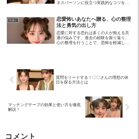
ネスパーソンに役立つ実践的なコツを紹
介し、信頼関係を構築する方法を探りま
す。
恋愛怖いあなたへ贈る、心の整理
出会い
法と勇気の出し方
恋愛に対する恐れは多くの人が抱える共
通の悩みです。過去の経験を振り返り、
心の整理を行うことで、恐怖を軽減し、
新しい恋愛に向けた一歩を踏み出すヒン
トを紹介します。自己肯定感を高め、自
分を受け入れることで、充実した恋愛を
楽しむ方法を探りましょう。
質問をリードする！〇〇さんの理想の休
日を探る方法とは
マッチングテープの効果と使い方を徹底
解説！
コメント