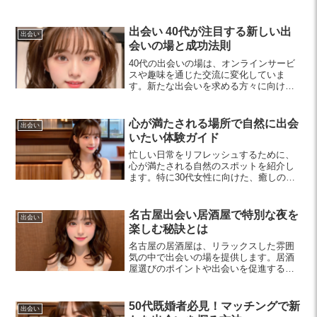
た恋愛を楽しむ秘訣をご紹介します。
出会い 40代が注目する新しい出
出会い
会いの場と成功法則
40代の出会いの場は、オンラインサービ
スや趣味を通じた交流に変化していま
す。新たな出会いを求める方々に向け、
安全で効果的な方法を紹介します。コミ
ュニケーションを大切にし、共通の興味
を持つ人々と素敵な出会いを楽しみまし
心が満たされる場所で自然に出会
出会い
ょう。
いたい体験ガイド
忙しい日常をリフレッシュするために、
心が満たされる自然のスポットを紹介し
ます。特に30代女性に向けた、癒しの体
験や参加型イベントを通じて、心の豊か
さを追求しましょう。
名古屋出会い居酒屋で特別な夜を
出会い
楽しむ秘訣とは
名古屋の居酒屋は、リラックスした雰囲
気の中で出会いの場を提供します。居酒
屋選びのポイントや出会いを促進するア
クティビティ、マナーについて詳しく解
説。新たな出会いを楽しむヒントが満載
です。
50代既婚者必見！マッチングで新
出会い