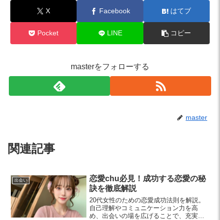
X
Facebook
はてブ
Pocket
LINE
コピー
masterをフォローする
master
関連記事
恋愛chu必見！成功する恋愛の秘
出会い
訣を徹底解説
20代女性のための恋愛成功法則を解説。
自己理解やコミュニケーション力を高
め、出会いの場を広げることで、充実し