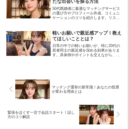
たな出会いを探る方法
50代既婚者に最適なマッチングサービス
の選び方やプロフィール作成、コミュニ
ケーションのコツを紹介します。リスク
管理も忘れずに、新たな出会いを楽しむ
ためのポイントを解説します。
軽いお願いで親近感アップ！教え
出会い
てほしいこととは？
日常の中での軽いお願いが、特に20代の
若者同士の親近感を深める効果がありま
す。具体例やポイントを交えながら、気
軽に頼むことの大切さを探ります。
マッチング選挙の新常識！あなたの投票
が変わる理由とは
緊張をほぐす一言で会話スタート！話し
方のコツ解説