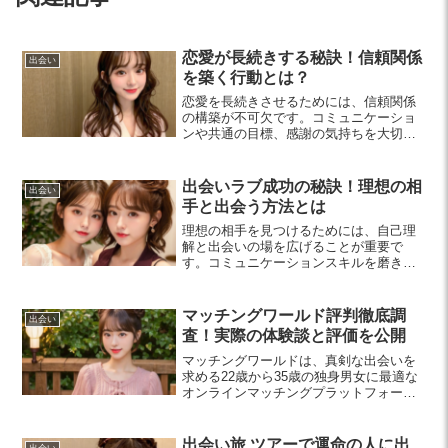
恋愛が長続きする秘訣！信頼関係
出会い
を築く行動とは？
恋愛を長続きさせるためには、信頼関係
の構築が不可欠です。コミュニケーショ
ンや共通の目標、感謝の気持ちを大切に
し、適切な距離感を保つことで、より深
い関係を築いていきましょう。
出会いラブ成功の秘訣！理想の相
出会い
手と出会う方法とは
理想の相手を見つけるためには、自己理
解と出会いの場を広げることが重要で
す。コミュニケーションスキルを磨き、
自分を大切にすることで、素敵な恋愛関
係を築くヒントをご紹介します。
マッチングワールド評判徹底調
出会い
査！実際の体験談と評価を公開
マッチングワールドは、真剣な出会いを
求める22歳から35歳の独身男女に最適な
オンラインマッチングプラットフォーム
です。実際の体験談や利点、料金プラン
を紹介し、効率的な出会いをサポートし
ます。
出会い旅 ツアーで運命の人に出