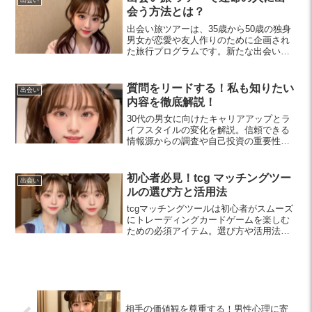
出会い
会う方法とは？
出会い旅ツアーは、35歳から50歳の独身
男女が恋愛や友人作りのために企画され
た旅行プログラムです。新たな出会いを
楽しむこの機会を利用し、積極的にコミ
ュニケーションを取ることで運命の人と
出会えるチャンスが広がります。
質問をリードする！私も知りたい
出会い
内容を徹底解説！
30代の男女に向けたキャリアアップとラ
イフスタイルの変化を解説。信頼できる
情報源からの調査や自己投資の重要性、
ネットワーキングのポイントを紹介しま
す。充実した人生を送るためのヒントを
見つけましょう！
初心者必見！tcg マッチングツー
出会い
ルの選び方と活用法
tcgマッチングツールは初心者がスムーズ
にトレーディングカードゲームを楽しむ
ための必須アイテム。選び方や活用法、
人気ツールも紹介し、楽しいゲームライ
フへの第一歩をサポートします。
相手の価値観を尊重する！男性心理に寄