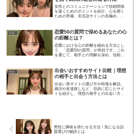
女性とのコミュニケーションで信頼関係
を築くためのポイントを紹介。心を開く
ための準備、非言語サインの見極め、楽
しさを加えて、より深い関係を構築しま
しょう。
恋愛50の質問で深めるあなたの心
出会い
の距離とは？
恋愛における心の距離を縮める方法とし
て、「恋愛50の質問」が有効です。これ
を通じて、相手との理解を深め、信頼関
係を築くためのコミュニケーションの工
夫を紹介します。恋愛初心者必見の内容
です。
出会いおすすめサイト比較｜理想
出会い
の相手と出会う方法とは
出会い系サイトの選び方や特徴を解説。
婚活や友達探しなど、目的に応じたサイ
トを紹介し、理想の相手との出会い方を
提案します。初心者でもわかりやすい情
報が満載です！
男性に興味を持たせる方法！気になる話
題選びの秘訣とは