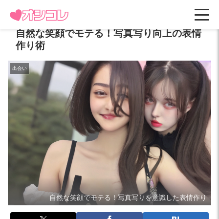
自然な笑顔でモテる！写真写り向上の表情
作り術
出会い
自然な笑顔でモテる！写真写りを意識した表情作り