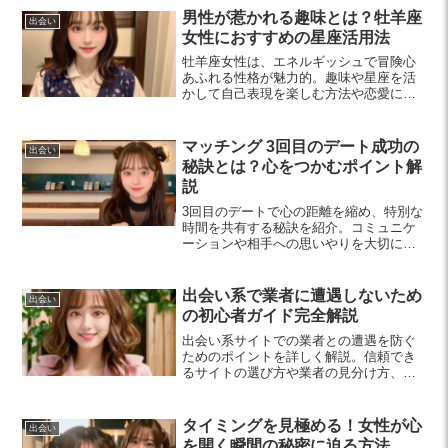
男性が惹かれる趣味とは？牡羊座
出会い
女性におすすめの星座活用法
牡羊座女性は、エネルギッシュで冒険心
あふれる性格が魅力的。趣味や星座を活
かして自己表現を楽しむ方法や恋愛にお
ける魅力を探ります。自分自身をより輝
かせるためのヒントをぜひご覧くださ
い！
マッチング 3回目のデート成功の
出会い
秘訣とは？心をつかむポイント解
説
3回目のデートで心の距離を縮め、特別な
時間を共有する秘訣を紹介。コミュニケ
ーションや相手への思いやりを大切に
し、未来の展望を話すことで関係を深め
る方法を学びましょう。
出会い系で業者に遭遇しないため
出会い
の初心者ガイド完全解説
出会い系サイトでの業者との遭遇を防ぐ
ためのポイントを詳しく解説。信頼でき
るサイトの選び方や業者の見分け方、安
全なコミュニケーション方法を学びまし
ょう。安心して出会いを楽しむための初
心者ガイドです。
タイミングを見極める！女性が心
出会い
を開く瞬間の秘密に迫る方法