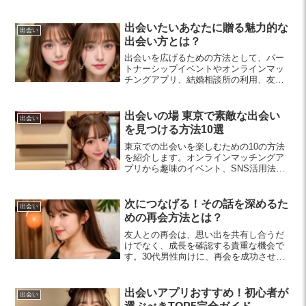
にし、AIを活用することで、理想の人材
を素早く見つける方法を紹介します。
出会いたいあなたに贈る魅力的な
出会い
出会い方とは？
出会いを広げるための方法として、パー
トナーシップイベントやオンラインマッ
チングアプリ、結婚相談所の利用、友人
の紹介が挙げられます。前向きな心構え
で、自分に合った出会い方を見つけまし
ょう。
出会いの場 東京で素敵な出会い
出会い
を見つける方法10選
東京での出会いを楽しむための10の方法
を紹介します。オンラインマッチングア
プリから趣味のイベント、SNS活用法ま
で、豊富な選択肢で素敵な出会いを見つ
けましょう。
次につなげる！その話を深めるた
出会い
めの再会方法とは？
友人との再会は、思い出を共有し合うだ
けでなく、成長を確認する貴重な機会で
す。30代男性向けに、再会を成功させる
方法や関係を深めるコツを紹介します。
出会いアプリおすすめ！初心者が
出会い