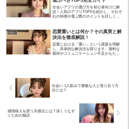
選ぶべきTOP5完全ガイド
出会いアプリの選び方を初心者向けに解
説！人気のアプリTOP5を紹介し、それぞ
れの特徴や選ぶ際のポイントを詳しく説
明します。自分にぴったりの出会いが見
つかるヒントが満載です。
恋愛重いとは何か？その真実と解
出会い
決法を徹底解説！
恋愛における「重い」という課題を理解
し、具体的な解決法を探ります。過剰な
期待やコミュニケーション不足がもたら
す悪影響を解消し、自立した関係を築く
方法を提案します。健全な恋愛を実現す
るためのヒントをぜひチェックしてみて
ください。
出会い 1人飲みで素敵な人と巡り合う方
法とは？
感情移入を誘う共感法とは？深くうなず
くための秘訣