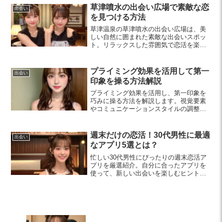
に繋げられます。
草津噴水の出会い広場で素敵な恋
出会い
を見つける方法
草津温泉の草津噴水の出会い広場は、美
しい自然に囲まれた素敵な出会いスポッ
ト。リラックスした雰囲気で恋活を楽し
むコツや周辺の観光地も紹介します。新
しい出会いを探しに訪れてみませんか？
プライミング効果を活用して第一
出会い
印象を操る方法解説
プライミング効果を活用し、第一印象を
巧みに操る方法を解説します。視覚要素
やコミュニケーションスタイルの調整を
通じて、特に20代から30代の女性が自己
表現を高める手助けとなります。
週末だけの恋活！30代男性に最適
出会い
なアプリ5選とは？
忙しい30代男性にぴったりの週末恋活ア
プリを厳選紹介。自分に合ったアプリを
使って、新しい出会いを楽しむヒントが
満載です！