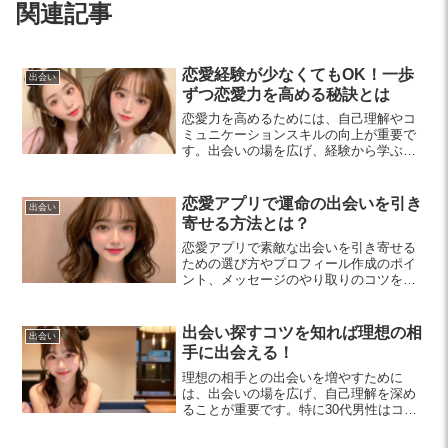
関連記事
恋愛経験が少なくてもOK！一歩
出会い
ずつ恋愛力を高める秘訣とは
恋愛力を高めるためには、自己理解やコ
ミュニケーションスキルの向上が重要で
す。出会いの場を広げ、経験から学ぶ姿
勢を持ち、自分を大切にすることが素敵
な出会いにつながります。初心者もぜひ
実践してみてください！
恋愛アプリで運命の出会いを引き
出会い
寄せる方法とは？
恋愛アプリで素敵な出会いを引き寄せる
ための選び方やプロフィール作成のポイ
ント、メッセージのやり取りのコツを詳
しく解説します。初めてのデートプラン
や心構えについても触れ、成功へのステ
ップを紹介！
出会い探すコツを知れば理想の相
出会い
手に出会える！
理想の相手との出会いを増やすために
は、出会いの場を広げ、自己理解を深め
ることが重要です。特に30代男性はコミ
ュニケーション能力を高め、リラックス
した心構えを持つことで、素敵な出会い