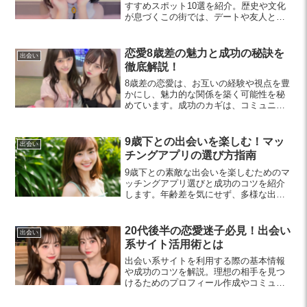
すすめスポット10選を紹介。歴史や文化
が息づくこの街では、デートや友人との
交流が盛り上がる場所が充実。興味を引
く魅力的なスポットをチェックしてみ
て！
恋愛8歳差の魅力と成功の秘訣を
出会い
徹底解説！
8歳差の恋愛は、お互いの経験や視点を豊
かにし、魅力的な関係を築く可能性を秘
めています。成功のカギは、コミュニケ
ーションや相互尊重、共通の趣味の共有
です。年齢差を活かし、一緒に成長する
方法を探りましょう。
9歳下との出会いを楽しむ！マッ
出会い
チングアプリの選び方指南
9歳下との素敵な出会いを楽しむためのマ
ッチングアプリ選びと成功のコツを紹介
します。年齢差を気にせず、多様な出会
いのチャンスを広げる秘訣を探りましょ
う。
20代後半の恋愛迷子必見！出会い
出会い
系サイト活用術とは
出会い系サイトを利用する際の基本情報
や成功のコツを解説。理想の相手を見つ
けるためのプロフィール作成やコミュニ
ケーション術、安全対策も紹介します。
新たな恋を探すあなたにぴったりのガイ