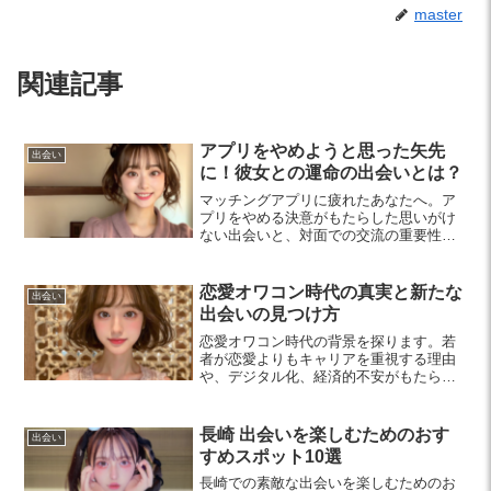
master
関連記事
アプリをやめようと思った矢先
出会い
に！彼女との運命の出会いとは？
マッチングアプリに疲れたあなたへ。ア
プリをやめる決意がもたらした思いがけ
ない出会いと、対面での交流の重要性を
語ります。リアルなつながりの魅力を再
発見しましょう。
恋愛オワコン時代の真実と新たな
出会い
出会いの見つけ方
恋愛オワコン時代の背景を探ります。若
者が恋愛よりもキャリアを重視する理由
や、デジタル化、経済的不安がもたらす
影響について考察。新たな出会い方やコ
ミュニケーションの重要性も解説し、変
化する恋愛観を受け入れるヒントを紹介
長崎 出会いを楽しむためのおす
出会い
します。
すめスポット10選
長崎での素敵な出会いを楽しむためのお