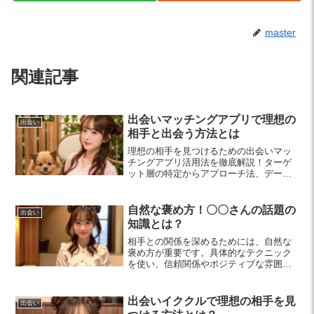
master
関連記事
出会いマッチングアプリで理想の
出会い
相手と出会う方法とは
理想の相手を見つけるための出会いマッ
チングアプリ活用法を徹底解説！ターゲ
ット層の特定からアプローチ法、デート
準備まで、実践的なポイントをご紹介し
ます。出会いを楽しむ心構えもお忘れな
く。
自然な褒め方！〇〇さんの話題の
出会い
知識とは？
相手との関係を深めるためには、自然な
褒め方が重要です。具体的なテクニック
を使い、信頼関係やポジティブな雰囲気
を作り出しましょう。20代女性必見のコ
ミュニケーション術を詳しく解説しま
す。
出会いイククルで理想の相手を見
出会い