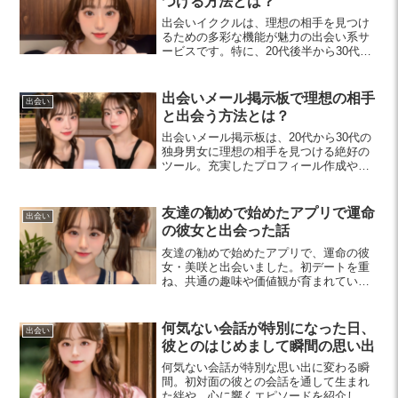
つける方法とは？
出会いイククルは、理想の相手を見つけ
るための多彩な機能が魅力の出会い系サ
ービスです。特に、20代後半から30代前
半の方に最適な出会い方やコミュニケー
ションのコツを紹介します。安全に楽し
い出会いを追求しましょう。
出会いメール掲示板で理想の相手
出会い
と出会う方法とは？
出会いメール掲示板は、20代から30代の
独身男女に理想の相手を見つける絶好の
ツール。充実したプロフィール作成や積
極的なコミュニケーションが成功の鍵で
す。安全な出会いを楽しむためのポイン
トも解説します。
友達の勧めで始めたアプリで運命
出会い
の彼女と出会った話
友達の勧めで始めたアプリで、運命の彼
女・美咲と出会いました。初デートを重
ね、共通の趣味や価値観が育まれていま
す。アプリを通じて素敵な出会いを楽し
む方法をご紹介します。
何気ない会話が特別になった日、
出会い
彼とのはじめまして瞬間の思い出
何気ない会話が特別な思い出に変わる瞬
間。初対面の彼との会話を通して生まれ
た絆や、心に響くエピソードを紹介し、