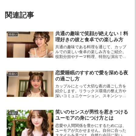
関連記事
共通の趣味で笑顔が絶えない！料
出会い
理好きの彼と食卓での楽しみ方
共通の趣味である料理を通じて、カップ
ルでの楽しい食卓の楽しみ方をご紹介。
役割分担やテーマ料理、特別な演出で、
日々の食事をより特別な体験に変えてい
きましょう。
恋愛睡眠のすすめで愛を深める夜
出会い
の過ごし方
カップルにとって大切な夜の過ごし方を
紹介します。リラックス環境の整え方や
深いコミュニケーション、スキンシップ
を通じて、愛を育む方法を学びましょ
う。心地よいルーチンで、素敵な時間を
共有するヒントが満載です。
笑いのセンスが男性を惹きつける
出会い
ユーモアの身につけ方とは
恋愛や人間関係を豊かにするためには、
ユーモアが欠かせません。自分に合った
スタイルを見つけ、自然な会話に笑いを