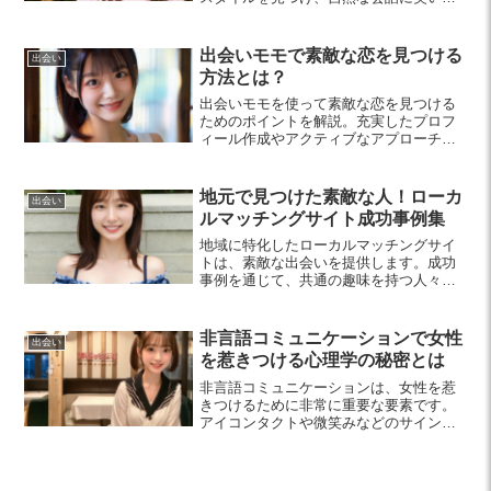
取り入れましょう。具体的な練習法や注
意点をチェックして、ユーモアを磨いて
みませんか？
出会いモモで素敵な恋を見つける
出会い
方法とは？
出会いモモを使って素敵な恋を見つける
ためのポイントを解説。充実したプロフ
ィール作成やアクティブなアプローチ、
安全対策の重要性を紹介し、出会いのチ
ャンスを広げる方法を提案します。
地元で見つけた素敵な人！ローカ
出会い
ルマッチングサイト成功事例集
地域に特化したローカルマッチングサイ
トは、素敵な出会いを提供します。成功
事例を通じて、共通の趣味を持つ人々と
の絆を深めるチャンスをお届け。本記事
でその魅力を探ります。
非言語コミュニケーションで女性
出会い
を惹きつける心理学の秘密とは
非言語コミュニケーションは、女性を惹
きつけるために非常に重要な要素です。
アイコンタクトや微笑みなどのサインを
意識的に活用することで、魅力的な印象
を与え、より良い関係を築くことが可能
になります。