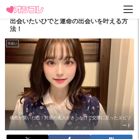
出会いたいひでと運命の出会いを叶える方
法！
出会い
偶然が繋いだ恋！共通の友人がきっかけで交際に至ったエピソ
ード