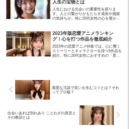
人生の宝物とは
人生における出会いの重要性を探りま
す。人との繋がりがもたらす成長や感謝
の気持ちが、特に20代女性の心を豊かに
する理由とは？新たな価値観や目標を見
つけるためのヒントも紹介します。
2023年版恋愛アニメランキン
出会い
グ！心を打つ作品を徹底紹介
2023年の恋愛アニメ特集では、心に響く
ストーリーとキャラクターを持つ5作品を
紹介。特に20代女性におすすめの「君に
届け」や「オレンジ」を通じて、感情や
成長を体感してみませんか？
適度な冗談で笑いを生むコツとは？それ
ってプロ級？
出会いあれば別れあり ことわざの真意と
その教訓とは