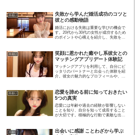
ンスキル向上のポイントを解説し、素敵
な出会いを実現するためのヒントをお届
けします。
失敗から学んだ婚活成功のコツと
出会い
彼との感動物語
婚活における失敗は重要な学びの機会で
す。20代から30代の女性が成功するため
のポイントや心構えを紹介し、失敗を恐
れずに挑戦することの大切さを説明しま
す。素敵な出会いのためのヒントが満載
です。
笑顔に惹かれた癒やし系彼女との
出会い
マッチングアプリデート体験記
マッチングアプリを利用して、自分にピ
ッタリのパートナーと出会った体験を紹
介。彼女の魅力的なプロフィールや、楽
しい初デートの様子もお届けします。出
会い方に悩んでいる方へ、アプリ利用の
すすめ！
恋愛を諦める前に知っておきたい
出会い
5つの真実
恋愛には年齢や過去の経験が影響しない
ことを知り、自分を知って成長すること
が大切です。積極的な行動で素敵な出会
いを増やし、支え合う関係を築くことで
理想のパートナーに近づくことができま
す。
出会いに感謝 ことわざから学ぶ
出会い