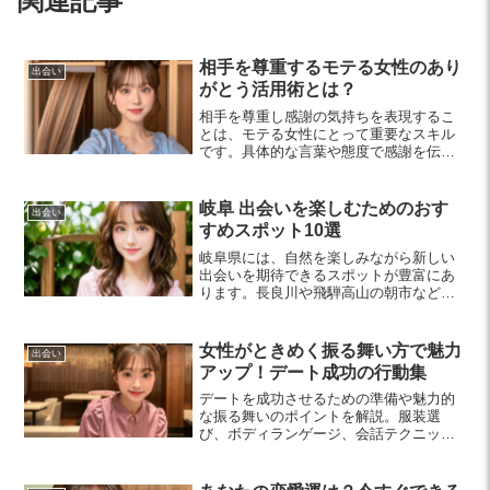
関連記事
相手を尊重するモテる女性のあり
出会い
がとう活用術とは？
相手を尊重し感謝の気持ちを表現するこ
とは、モテる女性にとって重要なスキル
です。具体的な言葉や態度で感謝を伝え
ることで、良好な人間関係が築け、自分
の魅力も引き出されます。魅力を高める
ためのヒントを紹介します。
岐阜 出会いを楽しむためのおす
出会い
すめスポット10選
岐阜県には、自然を楽しみながら新しい
出会いを期待できるスポットが豊富にあ
ります。長良川や飛騨高山の朝市など、
20代の若者に最適な場所を紹介し、リラ
ックスした環境で交流を深めるヒントを
お届けします。
女性がときめく振る舞い方で魅力
出会い
アップ！デート成功の行動集
デートを成功させるための準備や魅力的
な振る舞いのポイントを解説。服装選
び、ボディランゲージ、会話テクニック
が女性の印象を大きく左右します。素敵
なデートを楽しむためのヒントをチェッ
クしてみましょう。