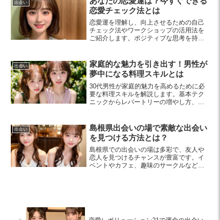
あなたの恋愛運は？今すぐできる
出会い
恋愛チェック法とは
恋愛運を理解し、向上させるための自己
チェック法やワークショップの活用法を
ご紹介します。ポジティブな思考を持
ち、交流の場を広げることで、素敵な恋
愛を引き寄せるチャンスが広がります。
家庭的な魅力を引き出す！男性が
出会い
夢中になる料理スキルとは
30代男性が家庭的魅力を高めるために必
要な料理スキルを解説します。基本テク
ニックからレパートリーの増やし方、健
康を意識した食事まで、料理を通じてパ
ートナーや友人との絆を深める方法をご
紹介。
島根県出会いの場で素敵な出会い
出会い
を見つける方法とは？
島根県での出会いの場は多彩で、友人や
恋人を見つけるチャンスが豊富です。イ
ベントやカフェ、趣味のサークルなど、
自分に合った場所を選んで積極的に新し
い出会いを楽しみましょう。