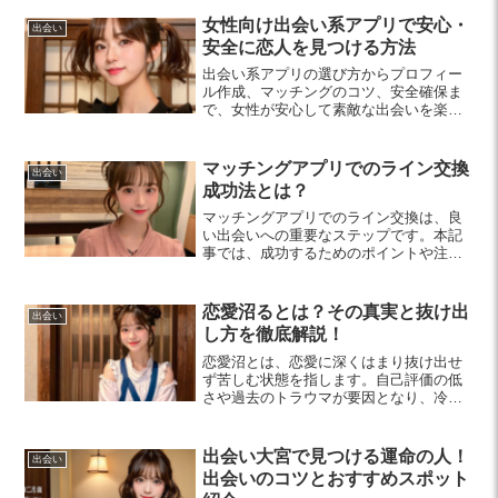
会い廚として新しい体験をしてみません
か？
女性向け出会い系アプリで安心・
出会い
安全に恋人を見つける方法
出会い系アプリの選び方からプロフィー
ル作成、マッチングのコツ、安全確保ま
で、女性が安心して素敵な出会いを楽し
むためのポイントを解説します。信頼で
きるアプリで恋愛をスタートさせましょ
う。
マッチングアプリでのライン交換
出会い
成功法とは？
マッチングアプリでのライン交換は、良
い出会いへの重要なステップです。本記
事では、成功するためのポイントや注意
点を解説し、リラックスしたコミュニケ
ーションのコツを紹介します。素敵な出
会いを楽しむためのヒントが満載です！
恋愛沼るとは？その真実と抜け出
出会い
し方を徹底解説！
恋愛沼とは、恋愛に深くはまり抜け出せ
ず苦しむ状態を指します。自己評価の低
さや過去のトラウマが要因となり、冷静
な判断が難しくなります。今回はその兆
候や脱出方法について解説します。あな
たも恋愛を楽しむためのヒントを見つけ
出会い大宮で見つける運命の人！
出会い
ましょう。
出会いのコツとおすすめスポット