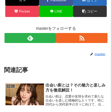
Pocket
LINE
コピー
masterをフォローする
master
関連記事
出会い廚とは？その魅力と楽しみ
出会い
方を徹底解説！
出会い廚は、恋愛や友情を求めて新たな
出会いを楽しむ積極的な人々です。特に
20代から30代前半の方々に向けて、出会
いの場や魅力を紹介します。あなたも出