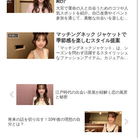
紹介
大宮で運命の人と出会うためのコツや人
気スポットを紹介。自己改善やイベント
参加を通じて、素敵な出会いを楽しむ方
法をお届けします。
マッチングネック ジャケットで
出会い
季節感を楽しむスタイル提案
「マッチングネックジャケット」は、シ
ーズンを問わず活躍するスタイリッシュ
なファッションアイテム。カジュアルか
らオフィス、デートスタイルまで多様に
コーディネートでき、トレンド感を演出
します。自分に合ったフィット感を見つ
けて、魅力的なスタイルを楽しんでみま
せんか？
江戸時代の出会い茶屋が紐解く恋の風景
と秘密
将来の話を切り出す！10年後の理想の自
分とは？