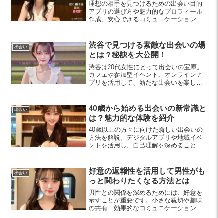
理想の相手を見つけるための出会い目的
アプリの選び方や魅力的なプロフィール
作成、安心できるコミュニケーション手
法について解説します。安全に出会いを
楽しむためのポイントも詳しく紹介。
渋谷で見つける素敵な出会いの場
出会い
とは？秘訣を大公開！
渋谷は20代女性にとって出会いの宝庫。
カフェや参加型イベント、オンラインア
プリを活用して、新たな出会いを楽しむ
ための方法を紹介します。リラックスし
た雰囲気で素敵な出会いを探しましょ
う。
40歳から始める出会いの新常識と
出会い
は？魅力的な体験を紹介
40歳以上の方々に向けた新しい出会いの
方法を解説。デジタルアプリや地域イベ
ントを活用し、自己理解を深めることで
理想のパートナーとの出会いを楽しむヒ
ントを紹介します。
好意の返報性を活用して男性がも
出会い
っと関わりたくなる方法とは
男性との関係を深めるためには、好意を
示すことが重要です。小さな親切や趣味
の共有、効果的なコミュニケーションを
通じて、相手の心をつかむテクニックを