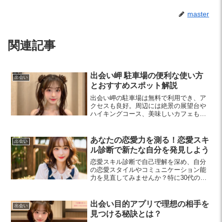
master
関連記事
出会い岬 駐車場の便利な使い方
出会い
とおすすめスポット解説
出会い岬の駐車場は無料で利用でき、ア
クセスも良好。周辺には絶景の展望台や
ハイキングコース、美味しいカフェも充
実。次の休日に訪れるスポットとしてお
すすめです。
あなたの恋愛力を測る！恋愛スキ
出会い
ル診断で新たな自分を発見しよう
恋愛スキル診断で自己理解を深め、自分
の恋愛スタイルやコミュニケーション能
力を見直してみませんか？特に30代の男
女に新たな出会いや関係構築のヒントを
提供します。
出会い目的アプリで理想の相手を
出会い
見つける秘訣とは？