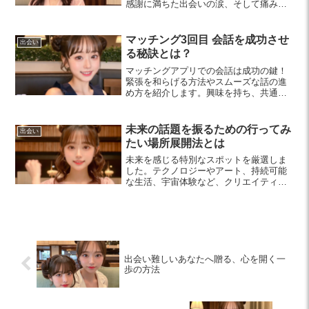
感謝に満ちた出会いの涙、そして痛みを
伴う別れの涙を通じて、自己理解や人間
関係を深めることができるのです。
マッチング3回目 会話を成功させ
出会い
る秘訣とは？
マッチングアプリでの会話は成功の鍵！
緊張を和らげる方法やスムーズな話の進
め方を紹介します。興味を持ち、共通の
話題を見つけて良い関係を築きましょ
う。
未来の話題を振るための行ってみ
出会い
たい場所展開法とは
未来を感じる特別なスポットを厳選しま
した。テクノロジーやアート、持続可能
な生活、宇宙体験など、クリエイティブ
なインスピレーションを得るための訪問
先を紹介します。新しいアイデアを発見
する旅に出てみませんか？
出会い難しいあなたへ贈る、心を開く一
歩の方法