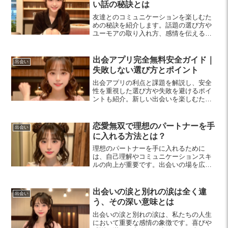
い話の秘訣とは
友達とのコミュニケーションを楽しむた
めの秘訣を紹介します。話題の選び方や
ユーモアの取り入れ方、感情を伝える方
法を学び、日々の会話をより豊かにして
みませんか？
出会アプリ完全無料安全ガイド｜
出会い
失敗しない選び方とポイント
出会アプリの利点と課題を解説し、安全
性を重視した選び方や失敗を避けるポイ
ントも紹介。新しい出会いを楽しむため
のノウハウが満載です。
恋愛無双で理想のパートナーを手
出会い
に入れる方法とは？
理想のパートナーを手に入れるために
は、自己理解やコミュニケーションスキ
ルの向上が重要です。出会いの場を広
げ、相手を理解する姿勢で、持続可能な
関係を築く方法を探りましょう。
出会いの涙と別れの涙は全く違
出会い
う、その深い意味とは
出会いの涙と別れの涙は、私たちの人生
において重要な感情の象徴です。喜びや