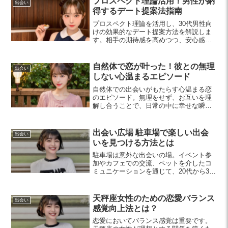
プロスペクト理論活用！男性が納
出会い
得するデート提案法指南
プロスペクト理論を活用し、30代男性向
けの効果的なデート提案方法を解説しま
す。相手の期待感を高めつつ、安心感を
与えることで、より良いコミュニケーシ
ョンを実現するコツを紹介します。
自然体で恋が叶った！彼との無理
出会い
しない心温まるエピソード
自然体での出会いがもたらす心温まる恋
のエピソード。無理をせず、お互いを理
解し合うことで、日常の中に幸せな瞬間
が生まれます。恋愛を楽しむためのポイ
ントも紹介！
出会い広場 駐車場で楽しい出会
出会い
いを見つける方法とは
駐車場は意外な出会いの場。イベント参
加やカフェでの交流、ペットを介したコ
ミュニケーションを通じて、20代から30
代の若者が新たな友人や恋人を見つける
方法を探ります。安全に楽しむためのポ
イントも紹介！
天秤座女性のための恋愛バランス
出会い
感覚向上法とは？
恋愛においてバランス感覚は重要です。