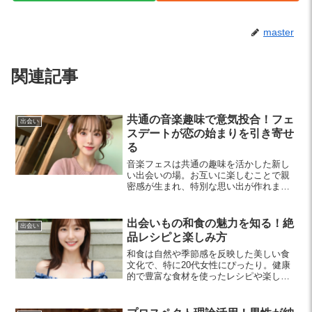
master
関連記事
共通の音楽趣味で意気投合！フェ
出会い
スデートが恋の始まりを引き寄せ
る
音楽フェスは共通の趣味を活かした新し
い出会いの場。お互いに楽しむことで親
密感が生まれ、特別な思い出が作れま
す。フェスデートで素敵な恋を見つける
方法を紹介します。
出会いもの和食の魅力を知る！絶
出会い
品レシピと楽しみ方
和食は自然や季節感を反映した美しい食
文化で、特に20代女性にぴったり。健康
的で豊富な食材を使ったレシピや楽しみ
方を紹介します。和食を取り入れて、美
容と健康をサポートしましょう。