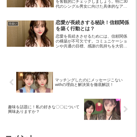
を客観的にチェックしましょう。特に30
代のシングル男女に向けた具体的なアド
バイスを通じて、より良い関係を築くヒ
ントをお届けします。
恋愛が長続きする秘訣！信頼関係
出会い
を築く行動とは？
恋愛を長続きさせるためには、信頼関係
の構築が不可欠です。コミュニケーショ
ンや共通の目標、感謝の気持ちを大切に
し、適切な距離感を保つことで、より深
い関係を築いていきましょう。
マッチングしたのにメッセージこない
withの理由と解決策を徹底解説！
趣味を話題に！私の好きな〇〇について
興味ありますか？