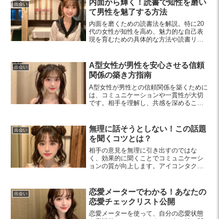
内面から輝く！読書で知性を磨い
出会い
て男性を魅了する方法
内面を磨くための読書法を解説。特に20
代の女性が知性を高め、魅力的な自己表
現を育むための具体的な方法や読書リス
トを紹介しています。魅力的な女性を目
指しましょう。
A型女性が男性を安心させる信頼
出会い
関係の築き方指南
A型女性が男性との信頼関係を築くために
は、コミュニケーションや一貫性が大切
です。相手を理解し、共感を深めること
で、時間をかけて絆を育む方法を学びま
しょう。
無理に話そうとしない！この話題
出会い
を聞くコツとは？
相手の意見を無理に引き出すのではな
く、効果的に聞くことでコミュニケーシ
ョンの質が向上します。アイコンタクト
やオープンクエスチョンの活用法を学
び、信頼関係を築きましょう。
恋愛メーターでわかる！あなたの
出会い
恋愛チェックリスト公開
恋愛メーターを使って、自分の恋愛状態