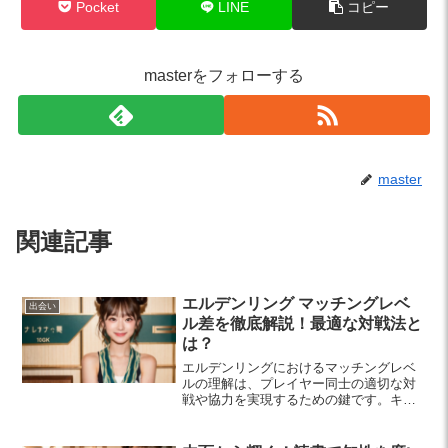
Pocket
LINE
コピー
masterをフォローする
master
関連記事
エルデンリング マッチングレベ
出会い
ル差を徹底解説！最適な対戦法と
は？
エルデンリングにおけるマッチングレベ
ルの理解は、プレイヤー同士の適切な対
戦や協力を実現するための鍵です。キャ
ラクターレベルに基づく仕組みや戦略的
な対戦法を解説し、充実したプレイ体験
をサポートします。