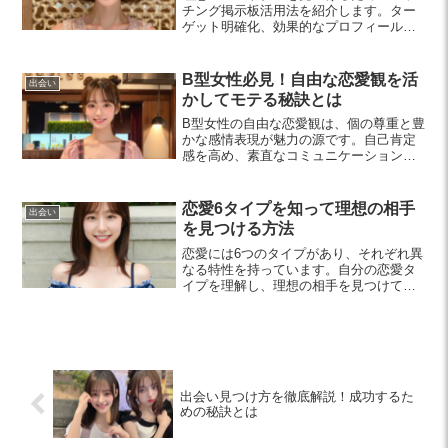
チング掲示板活用法を紹介します。ター
ゲット明確化、効果的なプロフィール作
成、積極的アプローチのポイントを押さ
え、安全に利用するための注意点も解
説。素敵な出会いを楽しむためのヒント
B型女性必見！自由な恋愛観を活
出会い
が満載です。
かしてモテる秘訣とは
B型女性の自由な恋愛観は、個の尊重と豊
かな感情表現が魅力の源です。自己肯定
感を高め、素直なコミュニケーションを
心掛けることで、素晴らしい恋愛を楽し
む秘訣を紹介します。
恋愛6タイプを知って理想の相手
出会い
を見つける方法
恋愛には6つのタイプがあり、それぞれ異
なる特性を持っています。自分の恋愛タ
イプを理解し、理想の相手を見つけて充
実した関係を築く方法をご紹介します。
出会い見つけ方を徹底解説！成功するた
めの秘訣とは