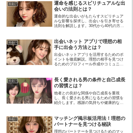
運命を感じるスピリチュアルな出
出会い
会いの法則とは？
運命的な出会いがもたらすスピリチュア
ルな影響を探求し、出会いを引き寄せる
法則を解説します。30代から40代の方々
へ、豊かな人生を実現するための実践的
アプローチを提案します。
出会いネット アプリで理想の相
出会い
手に出会う方法とは？
出会いネットアプリを活用するためのポ
イントを徹底解説。理想の相手を見つけ
るためのプロフィール作成やコミュニケ
ーションのコツ、安全な出会いの準備方
法など、初心者にもわかりやすく紹介し
ます。
長く愛される男の条件と自己成長
出会い
の習慣とは？
他者との良好な関係や自己成長を重視
し、長く愛される男になるための習慣を
紹介します。感謝の気持ちや健康的なラ
イフスタイルが魅力を引き出し、ポジテ
ィブな影響を与えるでしょう。
マッチング掲示板活用法！理想の
出会い
パートナーを見つける秘訣
理想のパートナーを見つけるためのマッ