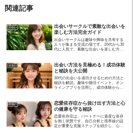
関連記事
出会いサークルで素敵な出会いを
出会い
楽しむ方法完全ガイド
出会いサークルは趣味や興味を共有する
人々が集まる交流の場です。20代から30
代に人気で、素敵な出会いを楽しむ方法
やコミュニケーションのコツを解説しま
す。新しい出会いを探す方必見です！
出会い方法を見極める！成功体験
出会い
と秘訣を大公開
30代の出会いを成功させるための方法と
秘訣を解説。趣味や婚活イベント、オン
ラインアプリを活用し、成功体験から積
極的なアプローチを学びましょう。理想
の相手と出会うための第一歩を踏み出し
てみませんか？
恋愛依存症から抜け出す方法と心
出会い
の健康を守る秘訣
恋愛依存症は、パートナーに過度な依存
を抱く状態です。自己分析と境界線の設
定が重要な克服ステップを紹介し、心の
健康を保つための具体的なアプローチも