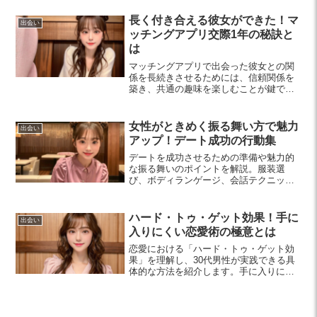
解説します。自分を大切にし、幸せを取
り戻しましょう。
長く付き合える彼女ができた！マ
出会い
ッチングアプリ交際1年の秘訣と
は
マッチングアプリで出会った彼女との関
係を長続きさせるためには、信頼関係を
築き、共通の趣味を楽しむことが鍵で
す。具体的な選び方と初対面でのコミュ
ニケーション術も紹介しています。
女性がときめく振る舞い方で魅力
出会い
アップ！デート成功の行動集
デートを成功させるための準備や魅力的
な振る舞いのポイントを解説。服装選
び、ボディランゲージ、会話テクニック
が女性の印象を大きく左右します。素敵
なデートを楽しむためのヒントをチェッ
クしてみましょう。
ハード・トゥ・ゲット効果！手に
出会い
入りにくい恋愛術の極意とは
恋愛における「ハード・トゥ・ゲット効
果」を理解し、30代男性が実践できる具
体的な方法を紹介します。手に入りにく
い存在になることで、相手の興味を引
き、理想のパートナーを手に入れましょ
う。